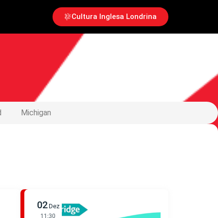
Cultura Inglesa Londrina
d
Michigan
02
Dez
11:30