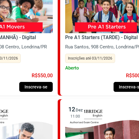
ANHÃ) - Digital
Pre A1 Starters (TARDE) - Digital
08 Centro, Londrina/PR
Rua Santos, 908 Centro, Londrina/P
 03/11/2026
Inscrições até 03/11/2026
Aberto
R$550,00
R$50
Inscreva-se
Inscreva-
12
Dez
11:00