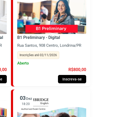
al
B1 Preliminary - Digital
R
Rua Santos, 908 Centro, Londrina/PR
Inscrições até 02/11/2026
Aberto
0,00
R$800,00
se
Inscreva-se
03
Dez
18:20