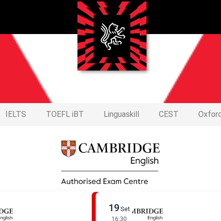
IELTS
TOEFL iBT
Linguaskill
CEST
Oxfor
19
Set
16:30